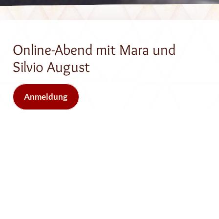
Online-Abend mit Mara und
Silvio August
Anmeldung
Fragen zum Jahrestraining und mehr
Dieser Abend ist kostenlos und offen für alle!
In erster Reihe geht es uns drum, dass ihr uns
kennenlernen und eure Fragen stellen könnt.
Wir, Mara und Silvio, wollen euch gerne über unsere
Arbeit, das Integrale Tantra informieren.