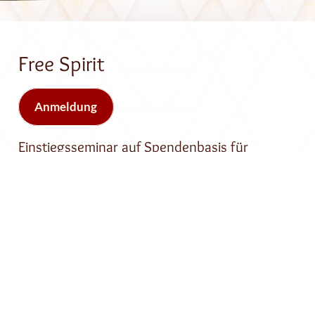
Free Spirit
Anmeldung
Einstiegsseminar auf Spendenbasis für
Menschen von 18 - 38
Wann:
Fr.. 09.10.2026 17:00 – So.. 11.10.2026 14:30
Kursleitung:
Max Vetter
|
Ricarda Herrero
Wo:
Parimal Gut Hübenthal, Hübenthal 1, 37218,
Witzenhausen
Auf Spende; Platzpfand 150 €, Gebühren 0 €
Unser Seminar: „Free Spirit“ ist ideal für Einsteiger