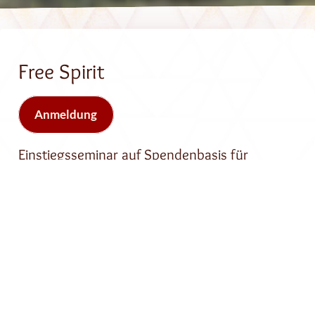
Free Spirit
Anmeldung
Einstiegsseminar auf Spendenbasis für
Menschen von 18 - 38
Unser Seminar: „Free Spirit“ ist ideal für Einsteiger
zwischen 18 und 38 Jahren. Du kannst ohne vorherige
Erfahrung mit Seminaren daran teilnehmen, denn die
systematischen Übungen nehmen dir die Erarbeitung der
Vorkenntnisse ab!
Wir bieten unsere Einsteigerseminare tatsächlich ohne