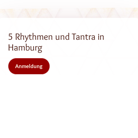
5 Rhythmen und Tantra in
Hamburg
Anmeldung
mit Shantam und Oliver
Genauere Infos hier:
https://www.devah.de/the-
shantama-tantrasangha/?origin=kalender
Begleite uns zu einer transformativen Tanzerfahrung, bei
der sinnliche Spiritualität auf spirituelle Sinnlichkeit in
einem sicheren und spielerischen Raum trifft. Dringe mit